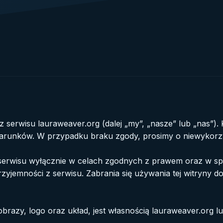
z serwisu lauraweaver.org (dalej „my”, „nasze” lub „nas”).
 warunków. W przypadku braku zgody, prosimy o niewykorz
 serwisu wyłącznie w celach zgodnych z prawem oraz w sp
przyjemności z serwisu. Zabrania się używania tej witryny
 obrazy, logo oraz układ, jest własnością lauraweaver.org l
ktualnej. Kopiowanie, reprodukcja lub dystrybucja jakiejko