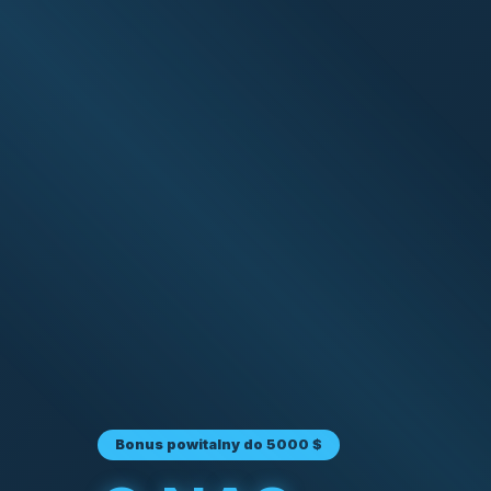
Bonus powitalny do 5000 $