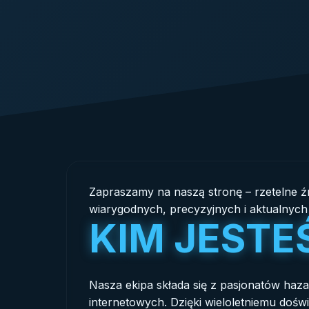
Zapraszamy na naszą stronę – rzetelne źr
wiarygodnych, precyzyjnych i aktualnych 
KIM JEST
Nasza ekipa składa się z pasjonatów haz
internetowych. Dzięki wieloletniemu dośw