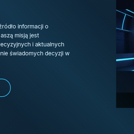
ródło informacji o
aszą misją jest
ecyzyjnych i aktualnych
nie świadomych decyzji w