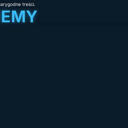
arygodne treści.
JEMY
ceny kasyn online, aby pomóc Ci w wyborze bezpiecznych
ewodniki i strategie dotyczące gier takich jak automaty, po
ych trendach, nowinkach i wydarzeniach w świecie hazard
praktyki zapewniające bezpieczne i odpowiedzialne podejś
RTOŚCI
ormacje, unikając wprowadzających w błąd stwierdzeń.
owanych i bezpiecznych operatorów.
racowywany z dbałością o szczegóły.
 WARTO NAS W