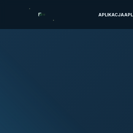
APLIKACJA
APL