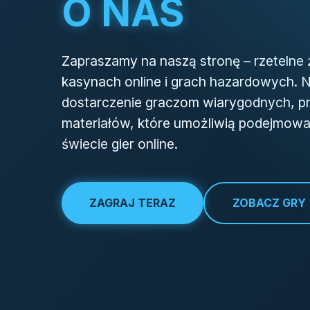
O NAS
Zapraszamy na naszą stronę – rzetelne ź
kasynach online i grach hazardowych. N
dostarczenie graczom wiarygodnych, pr
materiałów, które umożliwią podejmowa
świecie gier online.
ZAGRAJ TERAZ
ZOBACZ GRY