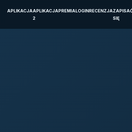
APLIKACJA
APLIKACJA
PREMIA
LOGIN
RECENZJA
ZAPISA
2
SIĘ