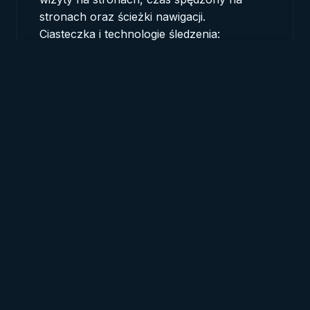
stronach oraz ścieżki nawigacji.
Ciasteczka i technologie śledzenia:
wykorzystywane w celu poprawy
doświadczeń użytkownika oraz
gromadzenia analiz.
3. Jak wykorzystujemy Twoje dane
Nasz sposób wykorzystania Twoich
informacji obejmuje:
Utrzymanie i rozwijanie naszej strony
internetowej;
Dostosowywanie doświadczeń
użytkowników oraz treści;
Komunikację z Tobą, jeśli wyraziłeś na to
zgodę;
Analizowanie trendów użytkowania w celu
poprawy naszego kontentu i układu;
Zagwarantowanie zgodności z przepisami