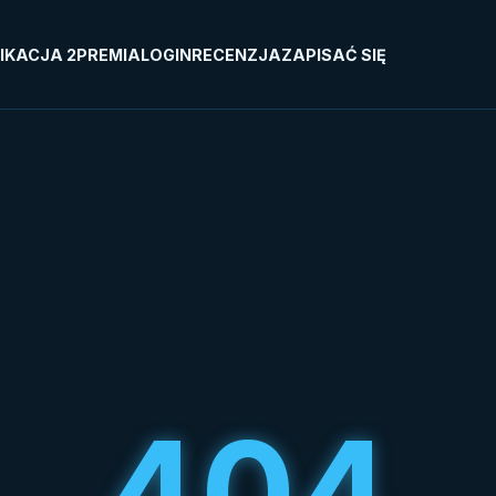
IKACJA 2
PREMIA
LOGIN
RECENZJA
ZAPISAĆ SIĘ
404